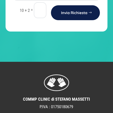
=
10 + 2
Invia Richiesta
COMMP CLINIC di STEFANO MASSETTI
P.IVA : 01750180679