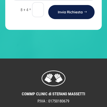
=
8 + 4
Invia Richiesta
COMMP CLINIC di STEFANO MASSETTI
P.IVA : 01750180679