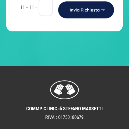
=
11 + 11
Invia Richiesta
COMMP CLINIC di STEFANO MASSETTI
P.IVA : 01750180679